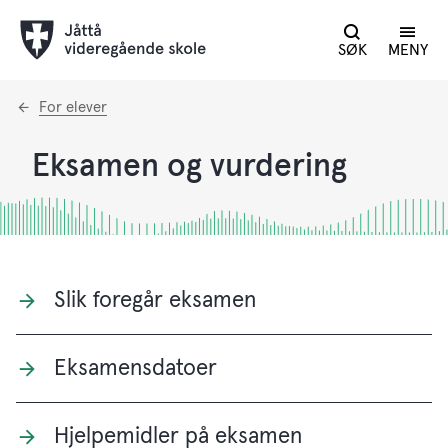
SØK
MENY
Du
For elever
er
her:
Eksamen og vurdering
Slik foregår eksamen
Eksamensdatoer
Hjelpemidler på eksamen