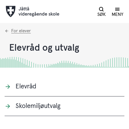
SØK
MENY
Du
For elever
er
her:
Elevråd og utvalg
Elevråd
Skolemiljøutvalg