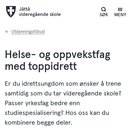
SØK
MENY
Du
Utdanningstilbud
er
her:
Helse- og oppvekstfag
med toppidrett
Er du idrettsungdom som ønsker å trene
samtidig som du tar videregående skole?
Passer yrkesfag bedre enn
studiespesialisering? Hos oss kan du
kombinere begge deler.