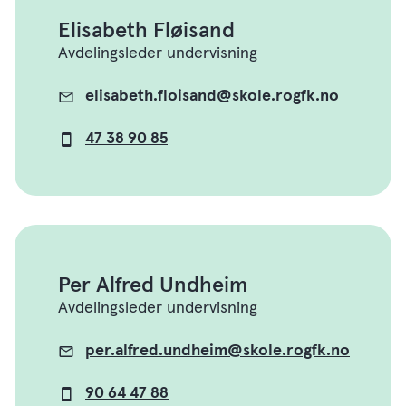
Elisabeth Fløisand
Avdelingsleder undervisning
elisabeth.floisand@skole.rogfk.no
E-
post
47 38 90 85
Mobil
Per Alfred Undheim
Avdelingsleder undervisning
per.alfred.undheim@skole.rogfk.no
E-
post
90 64 47 88
Mobil