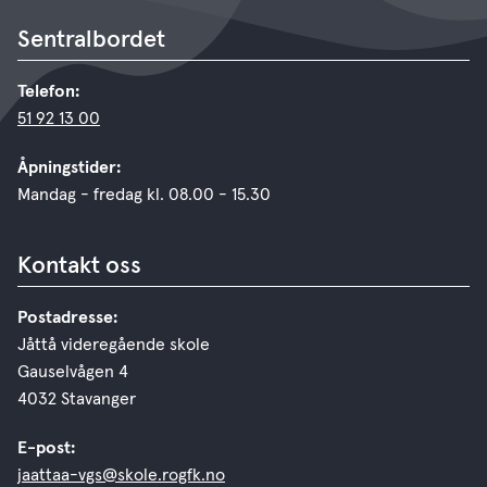
Sentralbordet
Telefon:
51 92 13 00
Åpningstider:
Mandag - fredag kl. 08.00 - 15.30
Kontakt oss
Postadresse:
Jåttå videregående skole
Gauselvågen 4
4032 Stavanger
E-post:
jaattaa-vgs@skole.rogfk.no