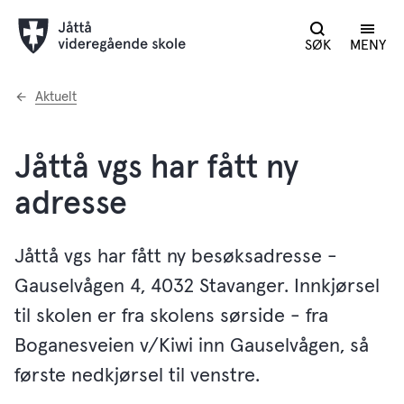
SØK
MENY
Du
Aktuelt
er
her:
Jåttå vgs har fått ny
adresse
Jåttå vgs har fått ny besøksadresse -
Gauselvågen 4, 4032 Stavanger. Innkjørsel
til skolen er fra skolens sørside - fra
Boganesveien v/Kiwi inn Gauselvågen, så
første nedkjørsel til venstre.