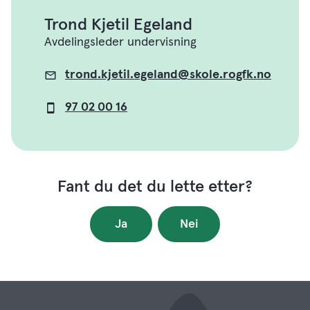
Trond Kjetil Egeland
Avdelingsleder undervisning
trond.kjetil.egeland@skole.rogfk.no
E-
post
97 02 00 16
Mobil
Fant du det du lette etter?
Ja
Nei